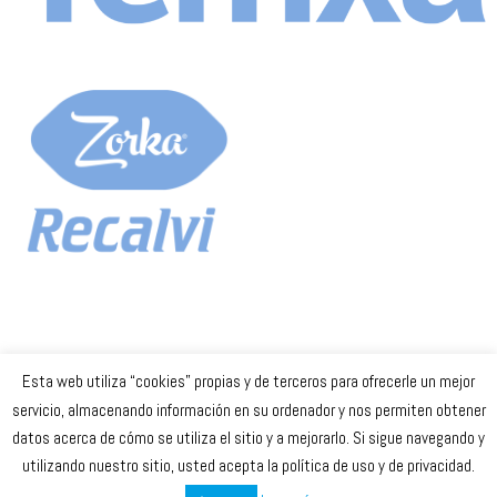
Esta web utiliza “cookies” propias y de terceros para ofrecerle un mejor
Celta Baloncesto Femenino. 2023
servicio, almacenando información en su ordenador y nos permiten obtener
datos acerca de cómo se utiliza el sitio y a mejorarlo. Si sigue navegando y
secretaria
@celtabaloncesto.com
utilizando nuestro sitio, usted acepta la política de uso y de privacidad.