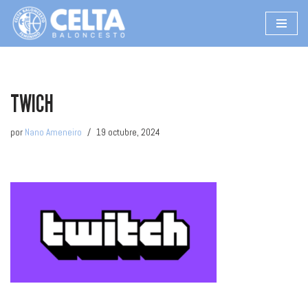
Saltar
al
contenido
TWICH
por
Nano Ameneiro
19 octubre, 2024