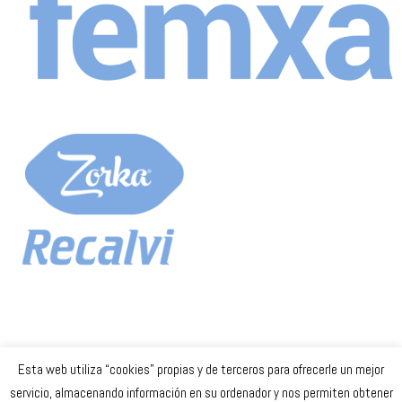
Esta web utiliza “cookies” propias y de terceros para ofrecerle un mejor
Celta Baloncesto Femenino. 2023
servicio, almacenando información en su ordenador y nos permiten obtener