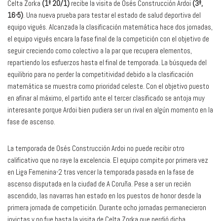
Celta Zorka
(1º 20/1)
recibe la visita de Osés Construcción Ardoi
(3º,
16-5)
. Una nueva prueba para testar el estado de salud deportiva del
equipo vigués. Alcanzada la clasificación matemática hace dos jornadas,
el equipo vigués encara la fase final de la competición con el objetivo de
seguir creciendo como colectivo a la par que recupera elementos,
repartiendo los esfuerzos hasta el final de temporada. La búsqueda del
equilibrio para no perder la competitividad debido a la clasificación
matemática se muestra como prioridad celeste. Con el objetivo puesto
en afinar al máximo, el partido ante el tercer clasificado se antoja muy
interesante porque Ardoi bien pudiera ser un rival en algún momento en la
fase de ascenso.
La temporada de Osés Construcción Ardoi no puede recibir otro
calificativo que no raye la excelencia. El equipo compite por primera vez
en Liga Femenina-2 tras vencer la temporada pasada en la fase de
ascenso disputada en la ciudad de A Coruña. Pese a ser un recién
ascendido, las navarras han estado en los puestos de honor desde la
primera jornada de competición. Durante ocho jornadas permanecieron
invictas y no fue hasta la visita de Celta Zorka que perdió dicha