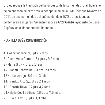
El club recoge la tradición del baloncesto de la comunidad foral, huérfano
de baloncesto de élite tras la desaparición de la UNB Obenasa Navarra en
2011 en una comunidad autonóma donde el 57% de las licencias
pertenecen a mujeres. Su entrenador es
Aitor Alonso
, ayudante de César
Rupérez en el desaparecido Obenasa.
PLANTILLA OSÉS CONSTRUCCIÓN
4- Alazne Vicente. 3,1 pts. 2 rebs.
7.- Diana Maria Carrera. 7,4 pts y 8,2 rebs.
8.- Maite Gil. 7,4 pts. 2,1 rebs.
12.- Iranzu Echeverría. 7,4 pts. 2,4 rebs.
13.- Itziar Arregui. 8,5 pts. 3 rebs.
14.- Maritxu Ariz. 2,1 pts y 2,1 rebs.
19.- Beatriz Royo. 12 pts. 4,2 rebs.
21.- María Cecilia Liñeira. 16,5 pts 7,9 rebs.
23.- Olaia Diez. 1,6 pts. 1,3 rebs.