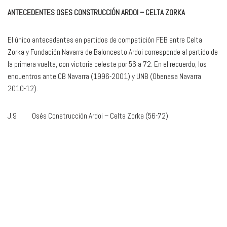
ANTECEDENTES OSES CONSTRUCCIÓN ARDOI – CELTA ZORKA
El único antecedentes en partidos de competición FEB entre Celta
Zorka y Fundación Navarra de Baloncesto Ardoi corresponde al partido de
la primera vuelta, con victoria celeste por 56 a 72. En el recuerdo, los
encuentros ante CB Navarra (1996-2001) y UNB (Obenasa Navarra
2010-12).
J.9 Osés Construcción Ardoi – Celta Zorka (56-72)