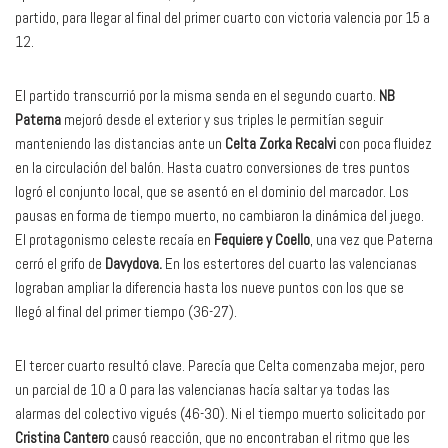
partido, para llegar al final del primer cuarto con victoria valencia por 15 a
12.
El partido transcurrió por la misma senda en el segundo cuarto.
NB
Paterna
mejoró desde el exterior y sus triples le permitían seguir
manteniendo las distancias ante un
Celta Zorka Recalvi
con poca fluidez
en la circulación del balón. Hasta cuatro conversiones de tres puntos
logró el conjunto local, que se asentó en el dominio del marcador. Los
pausas en forma de tiempo muerto, no cambiaron la dinámica del juego.
El protagonismo celeste recaía en
Fequiere y Coello
, una vez que Paterna
cerró el grifo de
Davydova.
En los estertores del cuarto las valencianas
lograban ampliar la diferencia hasta los nueve puntos con los que se
llegó al final del primer tiempo (36-27).
El tercer cuarto resultó clave. Parecía que Celta comenzaba mejor, pero
un parcial de 10 a 0 para las valencianas hacía saltar ya todas las
alarmas del colectivo vigués (46-30). Ni el tiempo muerto solicitado por
Cristina Cantero
causó reacción, que no encontraban el ritmo que les