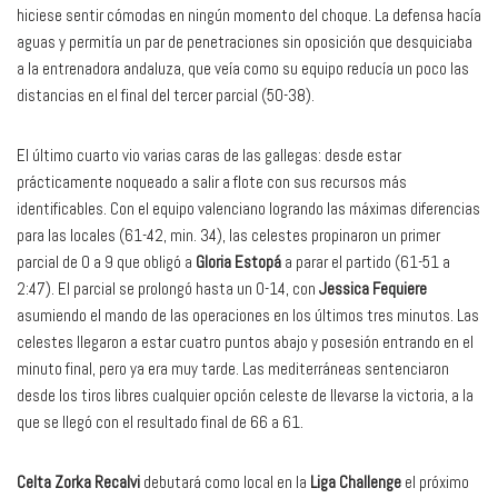
hiciese sentir cómodas en ningún momento del choque. La defensa hacía
aguas y permitía un par de penetraciones sin oposición que desquiciaba
a la entrenadora andaluza, que veía como su equipo reducía un poco las
distancias en el final del tercer parcial (50-38).
El último cuarto vio varias caras de las gallegas: desde estar
prácticamente noqueado a salir a flote con sus recursos más
identificables. Con el equipo valenciano logrando las máximas diferencias
para las locales (61-42, min. 34), las celestes propinaron un primer
parcial de 0 a 9 que obligó a
Gloria Estopá
a parar el partido (61-51 a
2:47). El parcial se prolongó hasta un 0-14, con
Jessica Fequiere
asumiendo el mando de las operaciones en los últimos tres minutos. Las
celestes llegaron a estar cuatro puntos abajo y posesión entrando en el
minuto final, pero ya era muy tarde. Las mediterráneas sentenciaron
desde los tiros libres cualquier opción celeste de llevarse la victoria, a la
que se llegó con el resultado final de 66 a 61.
Celta Zorka Recalvi
debutará como local en la
Liga Challenge
el próximo