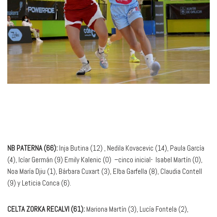
NB PATERNA (66):
Inja Butina (12) , Nedila Kovacevic (14), Paula García
(4), Icíar Germán (9) Emily Kalenic (0) –cinco inicial- Isabel Martín (0),
Noa María Djiu (1), Bárbara Cuxart (3), Elba Garfella (8), Claudia Contell
(9) y Leticia Conca (6).
CELTA ZORKA RECALVI (61):
Mariona Martín (3), Lucía Fontela (2),