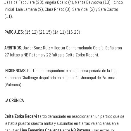
Jessica Fecquiere (20), Angela Coello (4), Marita Davydova (10) –cinco
inicial- Laia Lamana (9), Clara Prieto (0), Sara Vidal (2) y Sara Castro
(11).
PARCIALES:
(15-12) (21-15) (14-11) (16-23)
ARBITROS:
Javier Saez Ruiz y Hector Sanhermelando García. Señalaron
27 faltas a NB Paterna y 22 faltas a Celta Zorka Recalvi.
INCIDENCIAS:
Partido correspondiente a la primera jornada de la Liga
Femenina Challenge disputado en el pabellón Municipal de Paterna
(Valencia).
LA CRÓNICA
Celta Zorka Recalvi
tardó demasiado en reaccionar en un partido que se
le había puesto cuesta arriba y sucumbió en tierras valencianas en el
debut en
Liga Femenina Challenge
ante
NB Paterna
. Tras estar 19