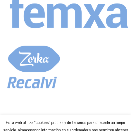
Esta web utiliza “cookies” propias y de terceros para ofrecerle un mejor
Celta Baloncesto Femenino. 2023
servicio, almacenando información en su ordenador y nos permiten obtener