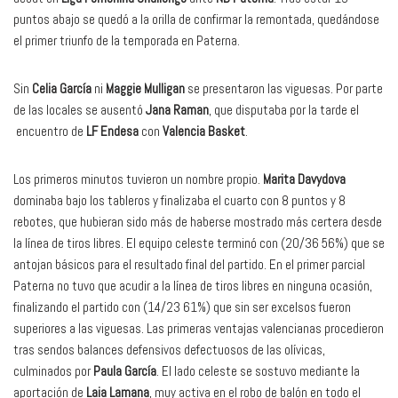
puntos abajo se quedó a la orilla de confirmar la remontada, quedándose
el primer triunfo de la temporada en Paterna.
Sin
Celia García
ni
Maggie Mulligan
se presentaron las viguesas. Por parte
de las locales se ausentó
Jana Raman
, que disputaba por la tarde el
encuentro de
LF Endesa
con
Valencia Basket
.
Los primeros minutos tuvieron un nombre propio.
Marita Davydova
dominaba bajo los tableros y finalizaba el cuarto con 8 puntos y 8
rebotes, que hubieran sido más de haberse mostrado más certera desde
la línea de tiros libres. El equipo celeste terminó con (20/36 56%) que se
antojan básicos para el resultado final del partido. En el primer parcial
Paterna no tuvo que acudir a la línea de tiros libres en ninguna ocasión,
finalizando el partido con (14/23 61%) que sin ser excelsos fueron
superiores a las viguesas. Las primeras ventajas valencianas procedieron
tras sendos balances defensivos defectuosos de las olívicas,
culminados por
Paula García
. El lado celeste se sostuvo mediante la
aportación de
Laia Lamana
, muy activa en el robo de balón en todo el