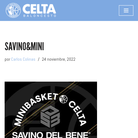
Saltar
al
contenido
SAVINO&MINI
por
Carlos Colinas
24 noviembre, 2022