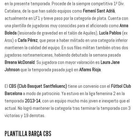
en la presente temporada. Procede de la siempre competitiva 1ª Div.
Catalana, de la que han salido equipos como
Femení Sant Adriá
,
actualmente en LF1 y breve paso por la categoría de plata. Cuenta con
una plantilla de jugadoras muy conocidas para el aficionado como
Anna
Boleda
(lesionada de gravedad en el talón de Aquiles),
Lucía Pablos
(ex
Aros) o
Carla Pérez
, que pese a haber militado en una categoría inferior
mantienen la calidad del equipo. En sus filas militan también otras dos
jugadoras norteamericanas, habiendo debutado la semana pasada
Breana McDonald
. Su jugadora con mayor valoración es
Laura Jane
Johnson
que la temporada pasada jugó en
Añares Rioja
.
El
CBS (Club Basquet Santfeliuenc)
tiene un convenio con el
Fútbol Club
Barcelona
a modo de patrocinio. Ya estuvo en la liga femenina 2 en la
temporada
2013-14
, con un equipo mucho más joven e inexperto que el
actual. No logró mantener la categoría tras terminar la temporada con 3
victorias y 19 derrotas.
PLANTILLA BARÇA CBS