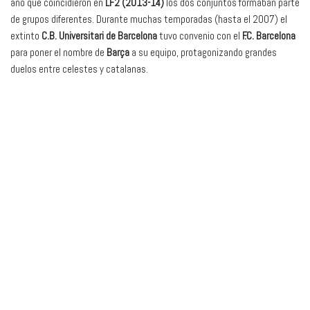
año que coincidieron en
LF2 (2013-14)
los dos conjuntos formaban parte
de grupos diferentes. Durante muchas temporadas (hasta el 2007) el
extinto
C.B. Universitari de Barcelona
tuvo convenio con el
F.C. Barcelona
para poner el nombre de
Barça
a su equipo, protagonizando grandes
duelos entre celestes y catalanas.