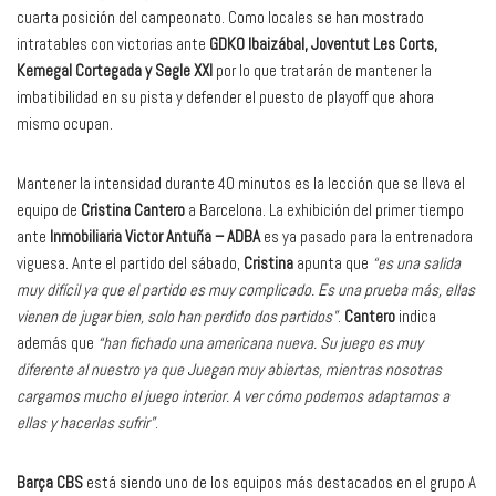
cuarta posición del campeonato. Como locales se han mostrado
intratables con victorias ante
GDKO Ibaizábal, Joventut Les Corts,
Kemegal Cortegada y Segle XXI
por lo que tratarán de mantener la
imbatibilidad en su pista y defender el puesto de playoff que ahora
mismo ocupan.
Mantener la intensidad durante 40 minutos es la lección que se lleva el
equipo de
Cristina Cantero
a Barcelona. La exhibición del primer tiempo
ante
Inmobiliaria Victor Antuña – ADBA
es ya pasado para la entrenadora
viguesa. Ante el partido del sábado,
Cristina
apunta que
“es una salida
muy difícil ya que el partido es muy complicado. Es una prueba más, ellas
vienen de jugar bien, solo han perdido dos partidos”
.
Cantero
indica
además que
“han fichado una americana nueva. Su juego es muy
diferente al nuestro ya que Juegan muy abiertas, mientras nosotras
cargamos mucho el juego interior. A ver cómo podemos adaptarnos a
ellas y hacerlas sufrir”
.
Barça CBS
está siendo uno de los equipos más destacados en el grupo A