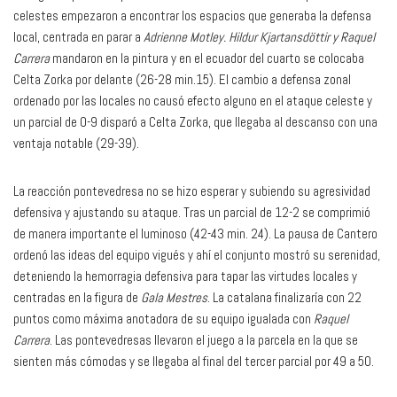
celestes empezaron a encontrar los espacios que generaba la defensa
local, centrada en parar a
Adrienne Motley. Hildur Kjartansdöttir y Raquel
Carrera
mandaron en la pintura y en el ecuador del cuarto se colocaba
Celta Zorka por delante (26-28 min.15). El cambio a defensa zonal
ordenado por las locales no causó efecto alguno en el ataque celeste y
un parcial de 0-9 disparó a Celta Zorka, que llegaba al descanso con una
ventaja notable (29-39).
La reacción pontevedresa no se hizo esperar y subiendo su agresividad
defensiva y ajustando su ataque. Tras un parcial de 12-2 se comprimió
de manera importante el luminoso (42-43 min. 24). La pausa de Cantero
ordenó las ideas del equipo vigués y ahí el conjunto mostró su serenidad,
deteniendo la hemorragia defensiva para tapar las virtudes locales y
centradas en la figura de
Gala Mestres
. La catalana finalizaría con 22
puntos como máxima anotadora de su equipo igualada con
Raquel
Carrera
. Las pontevedresas llevaron el juego a la parcela en la que se
sienten más cómodas y se llegaba al final del tercer parcial por 49 a 50.