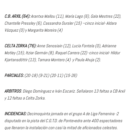
C.B. ARXIL (64):
Arantxa Mallou (11), María Lago (6), Gala Mestres (22),
Chantelle Pressley (6), Cassandra Oursler (15) –cinco inicial- Aldara
Vázquez (0) y Margarita Moreira (4)
CELTA ZORKA (76):
Anne Senosiain (12), Lucía Fontela (0), Adrianne
Motley (15), Itziar Germán (8), Raquel Carrera (22) -cinco inicial- Hildur
Kjartansdöttir (13), Tamara Montero (4) y Paula Ahuja (2).
PARCIALES:
(20-18) (9-21) (20-11) (15-26)
ARBITROS
: Diego Domínguez e Iván Escariz. Señalaron 13 faltas a CB Arxil
y 12 faltas a Celta Zorka.
INCIDENCIAS:
Decimoquinta jornada en el grupo A de Liga Femenina -2
disputado en la pista del C.G.T.D. de Pontevedra ante 400 espectadores
que llenaron la instalación con casi la mitad de aficionados celestes.