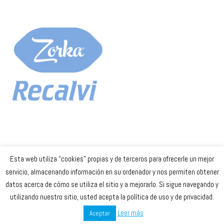
Esta web utiliza “cookies” propias y de terceros para ofrecerle un mejor
Celta Baloncesto Femenino. 2023
servicio, almacenando información en su ordenador y nos permiten obtener
datos acerca de cómo se utiliza el sitio y a mejorarlo. Si sigue navegando y
secretaria
@celtabaloncesto.com
utilizando nuestro sitio, usted acepta la política de uso y de privacidad.
Leer más
Aceptar