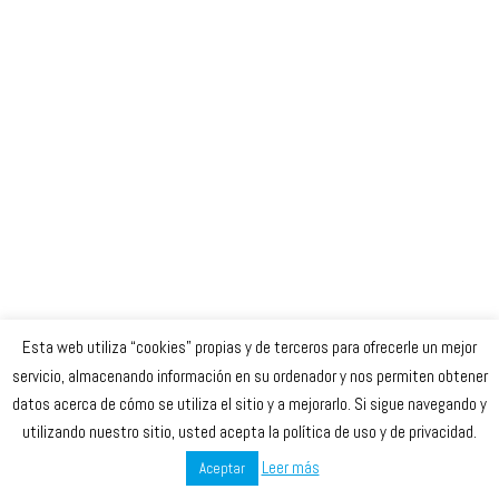
Esta web utiliza “cookies” propias y de terceros para ofrecerle un mejor
Celta Baloncesto Femenino. 2023
servicio, almacenando información en su ordenador y nos permiten obtener
datos acerca de cómo se utiliza el sitio y a mejorarlo. Si sigue navegando y
secretaria
@celtabaloncesto.com
utilizando nuestro sitio, usted acepta la política de uso y de privacidad.
Leer más
Aceptar