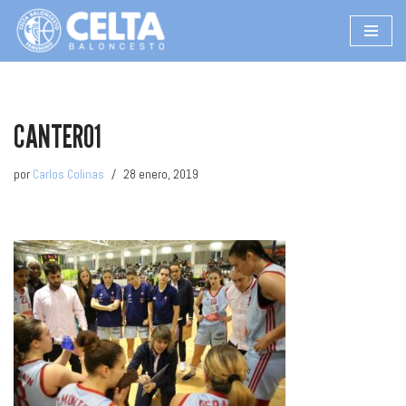
Saltar
al
contenido
CANTERO1
por
Carlos Colinas
28 enero, 2019