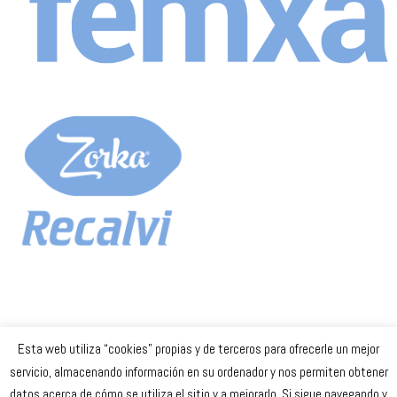
Esta web utiliza “cookies” propias y de terceros para ofrecerle un mejor
Celta Baloncesto Femenino. 2023
servicio, almacenando información en su ordenador y nos permiten obtener
datos acerca de cómo se utiliza el sitio y a mejorarlo. Si sigue navegando y