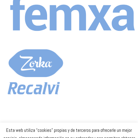
Esta web utiliza “cookies” propias y de terceros para ofrecerle un mejor
Celta Baloncesto Femenino. 2023