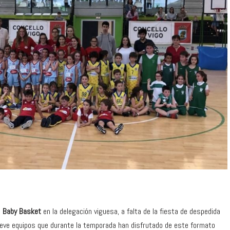
l
Baby Basket
en la delegación viguesa, a falta de la fiesta de despedida
nueve equipos que durante la temporada han disfrutado de este formato