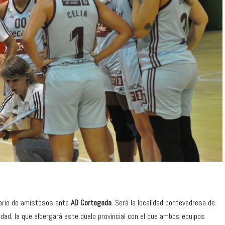
ario de amistosos ante
AD Cortegada
. Será la localidad pontevedresa de
lidad, la que albergará este duelo provincial con el que ambos equipos