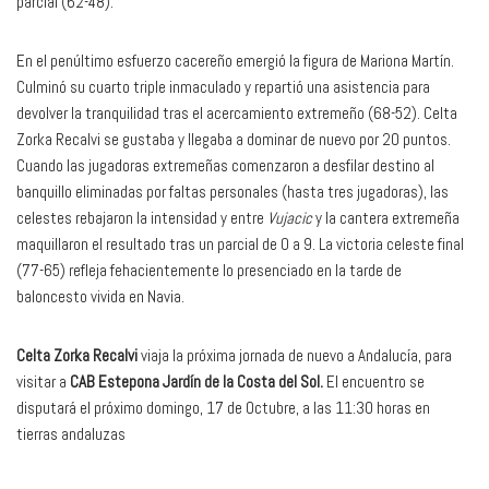
parcial (62-48).
En el penúltimo esfuerzo cacereño emergió la figura de Mariona Martín.
Culminó su cuarto triple inmaculado y repartió una asistencia para
devolver la tranquilidad tras el acercamiento extremeño (68-52). Celta
Zorka Recalvi se gustaba y llegaba a dominar de nuevo por 20 puntos.
Cuando las jugadoras extremeñas comenzaron a desfilar destino al
banquillo eliminadas por faltas personales (hasta tres jugadoras), las
celestes rebajaron la intensidad y entre
Vujacic
y la cantera extremeña
maquillaron el resultado tras un parcial de 0 a 9. La victoria celeste final
(77-65) refleja fehacientemente lo presenciado en la tarde de
baloncesto vivida en Navia.
Celta Zorka Recalvi
viaja la próxima jornada de nuevo a Andalucía, para
visitar a
CAB Estepona Jardín de la Costa del Sol.
El encuentro se
disputará el próximo domingo, 17 de Octubre, a las 11:30 horas en
tierras andaluzas