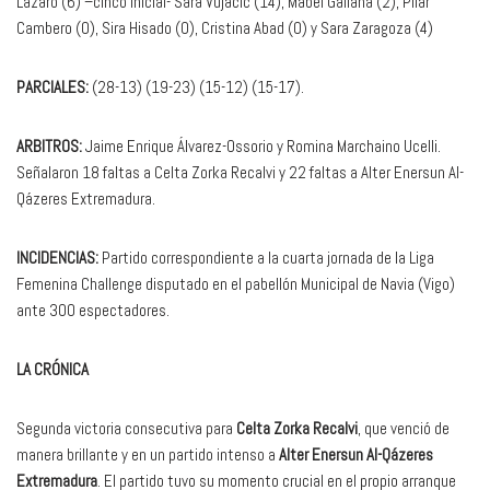
Lázaro (6) –cinco inicial- Sara Vujacic (14), Mabel Galiana (2), Pilar
Cambero (0), Sira Hisado (0), Cristina Abad (0) y Sara Zaragoza (4)
PARCIALES:
(28-13) (19-23) (15-12) (15-17).
ARBITROS:
Jaime Enrique Álvarez-Ossorio y Romina Marchaino Ucelli.
Señalaron 18 faltas a Celta Zorka Recalvi y 22 faltas a Alter Enersun Al-
Qázeres Extremadura.
INCIDENCIAS:
Partido correspondiente a la cuarta jornada de la Liga
Femenina Challenge disputado en el pabellón Municipal de Navia (Vigo)
ante 300 espectadores.
LA CRÓNICA
Segunda victoria consecutiva para
Celta Zorka Recalvi
, que venció de
manera brillante y en un partido intenso a
Alter Enersun Al-Qázeres
Extremadura
. El partido tuvo su momento crucial en el propio arranque