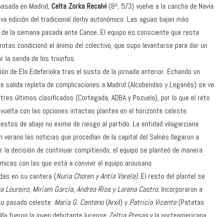
 pasada en Madrid,
Celta Zorka Recalvi
(8º, 5/3) vuelve a la cancha de Navia
va edición del tradicional derby autonómico. Las aguas bajan más
ia de la semana pasada ante Canoe. El equipo es consciente que resta
rotas condicionó el ánimo del colectivo, que supo levantarse para dar un
r la senda de los triunfos.
ión de Elo Edeferioka tras el susto de la jornada anterior. Echando un
doble salida repleta de complicaciones a Madrid (Alcobendas y Leganés) se ve
tres últimos clasificados (Cortegada, ADBA y Pozuelo), por lo que el reto
 vuelta con las opciones intactas plantea en el horizonte celeste.
estos de abajo no exime de riesgo al partido. La entidad vilagarciana
verano las noticias que procedían de la capital del Salnés llegaron a
ar la decisión de continuar compitiendo, el equipo se planteó de manera
icas con las que está a convivir el equipo arousano.
adas en su cantera (
Nuria Choren y Antía Varela)
. El resto del plantel se
na Loureiro, Miriam García, Andrea Ríos y Lorena Castro.
Incorporaron a
 su pasado celeste:
María G. Centeno
(Arxil) y
Patricia Vicente
(Patatas
illa fueron la joven debutante lucense
Zeltia Presas
y la norteamericana