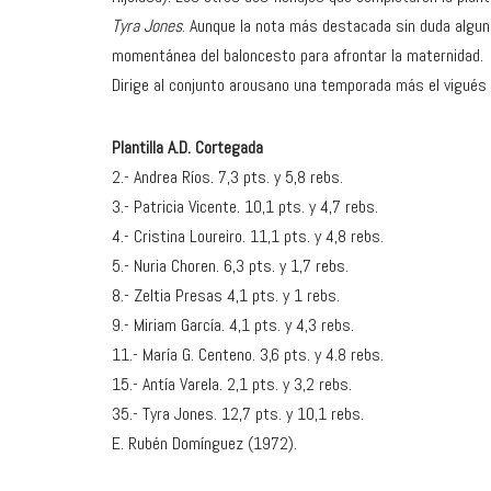
Tyra Jones
. Aunque la nota más destacada sin duda algun
momentánea del baloncesto para afrontar la maternidad.
Dirige al conjunto arousano una temporada más el vigués
Plantilla A.D. Cortegada
2.- Andrea Ríos. 7,3 pts. y 5,8 rebs.
3.- Patricia Vicente. 10,1 pts. y 4,7 rebs.
4.- Cristina Loureiro. 11,1 pts. y 4,8 rebs.
5.- Nuria Choren. 6,3 pts. y 1,7 rebs.
8.- Zeltia Presas 4,1 pts. y 1 rebs.
9.- Miriam García. 4,1 pts. y 4,3 rebs.
11.- María G. Centeno. 3,6 pts. y 4.8 rebs.
15.- Antía Varela. 2,1 pts. y 3,2 rebs.
35.- Tyra Jones. 12,7 pts. y 10,1 rebs.
E. Rubén Domínguez (1972).