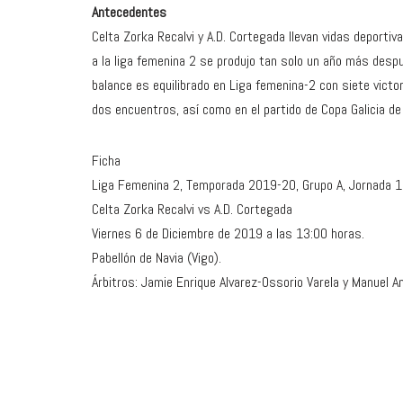
Antecedentes
Celta Zorka Recalvi y A.D. Cortegada llevan vidas deportiv
a la liga femenina 2 se produjo tan solo un año más des
balance es equilibrado en Liga femenina-2 con siete victo
dos encuentros, así como en el partido de Copa Galicia d
Ficha
Liga Femenina 2, Temporada 2019-20, Grupo A, Jornada 
Celta Zorka Recalvi vs A.D. Cortegada
Viernes 6 de Diciembre de 2019 a las 13:00 horas.
Pabellón de Navia (Vigo).
Árbitros: Jamie Enrique Alvarez-Ossorio Varela y Manuel A