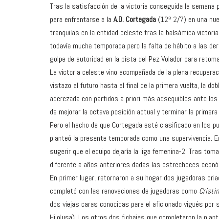
Tras la satisfacción de la victoria conseguida la semana
para enfrentarse a la
A.D. Cortegada
(12º 2/7) en una nue
tranquilas en la entidad celeste tras la balsámica victor
todavía mucha temporada pero la falta de hábito a las der
golpe de autoridad en la pista del Pez Volador para retoma
La victoria celeste vino acompañada de la plena recuperac
vistazo al futuro hasta el final de la primera vuelta, la 
aderezada con partidos a priori más adsequibles ante los 
de mejorar la octava posición actual y terminar la primera
Pero el hecho de que Cortegada esté clasificado en los pu
planteó la presente temporada como una supervivencia. En 
sugerir que el equipo dejaría la liga femenina-2. Tras tom
diferente a años anteriores dadas las estrecheces económ
En primer lugar, retornaron a su hogar dos jugadoras cri
completó con las renovaciones de jugadoras como
Cristi
dos viejas caras conocidas para el aficionado vigués por
Hijolusa). Los otros dos fichajes que completaron la plant