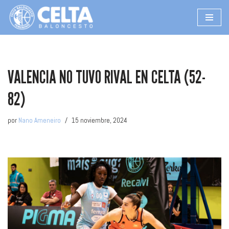
Saltar
al
contenido
VALENCIA NO TUVO RIVAL EN CELTA (52-
82)
por
Nano Ameneiro
15 noviembre, 2024