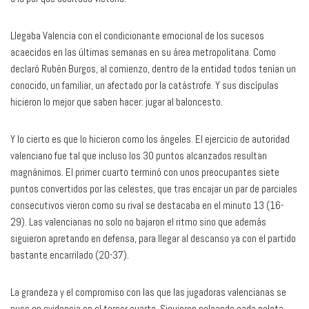
Llegaba Valencia con el condicionante emocional de los sucesos
acaecidos en las últimas semanas en su área metropolitana. Como
declaró Rubén Burgos, al comienzo, dentro de la entidad todos tenían un
conocido, un familiar, un afectado por la catástrofe. Y sus discípulas
hicieron lo mejor que saben hacer: jugar al baloncesto.
Y lo cierto es que lo hicieron como los ángeles. El ejercicio de autoridad
valenciano fue tal que incluso los 30 puntos alcanzados resultan
magnánimos. El primer cuarto terminó con unos preocupantes siete
puntos convertidos por las celestes, que tras encajar un par de parciales
consecutivos vieron como su rival se destacaba en el minuto 13 (16-
29). Las valencianas no solo no bajaron el ritmo sino que además
siguieron apretando en defensa, para llegar al descanso ya con el partido
bastante encarrilado (20-37).
La grandeza y el compromiso con las que las jugadoras valencianas se
puso en evidencia en el tercer cuarto. Siguieron peleando cada pelota