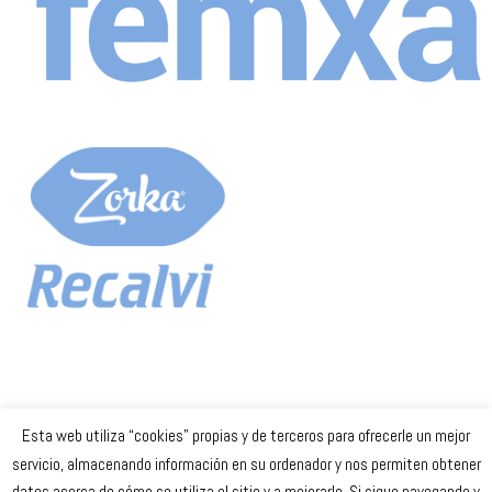
Esta web utiliza “cookies” propias y de terceros para ofrecerle un mejor
Celta Baloncesto Femenino. 2023
servicio, almacenando información en su ordenador y nos permiten obtener
datos acerca de cómo se utiliza el sitio y a mejorarlo. Si sigue navegando y