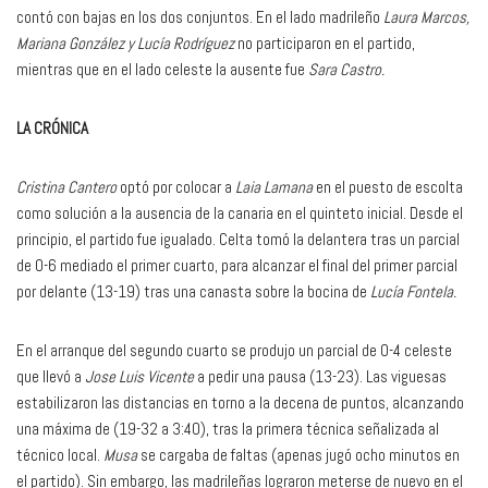
contó con bajas en los dos conjuntos. En el lado madrileño
Laura Marcos,
Mariana González y Lucía Rodríguez
no participaron en el partido,
mientras que en el lado celeste la ausente fue
Sara Castro.
LA CRÓNICA
Cristina Cantero
optó por colocar a
Laia Lamana
en el puesto de escolta
como solución a la ausencia de la canaria en el quinteto inicial. Desde el
principio, el partido fue igualado. Celta tomó la delantera tras un parcial
de 0-6 mediado el primer cuarto, para alcanzar el final del primer parcial
por delante (13-19) tras una canasta sobre la bocina de
Lucía Fontela.
En el arranque del segundo cuarto se produjo un parcial de 0-4 celeste
que llevó a
Jose Luis Vicente
a pedir una pausa (13-23). Las viguesas
estabilizaron las distancias en torno a la decena de puntos, alcanzando
una máxima de (19-32 a 3:40), tras la primera técnica señalizada al
técnico local.
Musa
se cargaba de faltas (apenas jugó ocho minutos en
el partido). Sin embargo, las madrileñas lograron meterse de nuevo en el