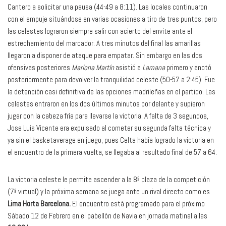
Cantero a solicitar una pausa (44-49 a 8:11). Las locales continuaron
con el empuje situándose en varias ocasiones a tiro de tres puntos, pero
las celestes lograron siempre salir con acierto del envite ante el
estrechamiento del marcador. A tres minutos del final las amarillas
llegaron a disponer de ataque para empatar. Sin embargo en las dos
ofensivas posteriores
Mariona Martín
asistió a
Lamana
primero y anotó
posteriormente para devolver la tranquilidad celeste (50-57 a 2:45). Fue
la detención casi definitiva de las opciones madrileñas en el partido. Las
celestes entraron en los dos últimos minutos por delante y supieron
jugar con la cabeza fría para llevarse la victoria. A falta de 3 segundos,
Jose Luis Vicente era expulsado al cometer su segunda falta técnica y
ya sin el basketaverage en juego, pues Celta había logrado la victoria en
el encuentro de la primera vuelta, se llegaba al resultado final de 57 a 64.
La victoria celeste le permite ascender a la 8ª plaza de la competición
(7ª virtual) y la próxima semana se juega ante un rival directo como es
Lima Horta Barcelona.
El encuentro está programado para el próximo
Sábado 12 de Febrero en el pabellón de Navia en jornada matinal a las