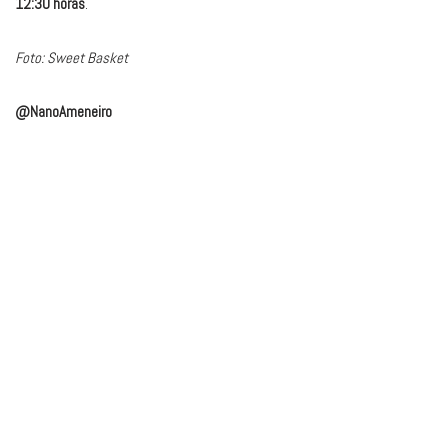
12:30 horas
.
Foto: Sweet Basket
@NanoAmeneiro