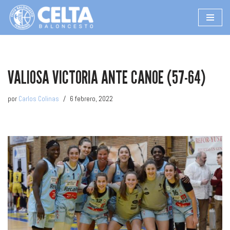
Saltar
al
contenido
VALIOSA VICTORIA ANTE CANOE (57-64)
por
Carlos Colinas
6 febrero, 2022