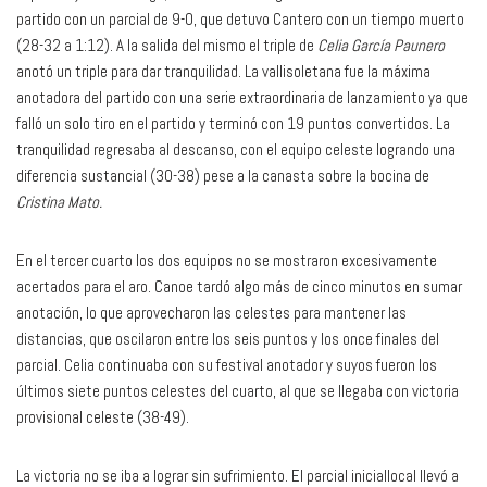
partido con un parcial de 9-0, que detuvo Cantero con un tiempo muerto
(28-32 a 1:12). A la salida del mismo el triple de
Celia García Paunero
anotó un triple para dar tranquilidad. La vallisoletana fue la máxima
anotadora del partido con una serie extraordinaria de lanzamiento ya que
falló un solo tiro en el partido y terminó con 19 puntos convertidos. La
tranquilidad regresaba al descanso, con el equipo celeste logrando una
diferencia sustancial (30-38) pese a la canasta sobre la bocina de
Cristina Mato.
En el tercer cuarto los dos equipos no se mostraron excesivamente
acertados para el aro. Canoe tardó algo más de cinco minutos en sumar
anotación, lo que aprovecharon las celestes para mantener las
distancias, que oscilaron entre los seis puntos y los once finales del
parcial. Celia continuaba con su festival anotador y suyos fueron los
últimos siete puntos celestes del cuarto, al que se llegaba con victoria
provisional celeste (38-49).
La victoria no se iba a lograr sin sufrimiento. El parcial iniciallocal llevó a