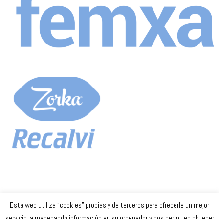
Esta web utiliza “cookies” propias y de terceros para ofrecerle un mejor
Celta Baloncesto Femenino. 2023
servicio, almacenando información en su ordenador y nos permiten obtener