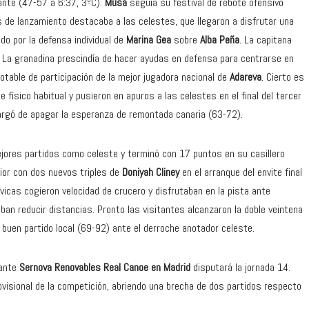
tante (47-57 a 6:37, 3ºC).
Musa
seguía su festival de rebote ofensivo
 de lanzamiento destacaba a las celestes, que llegaron a disfrutar una
do por la defensa individual de
Marina Gea
sobre
Alba Peña
. La capitana
d. La granadina prescindía de hacer ayudas en defensa para centrarse en
notable de participación de la mejor jugadora nacional de
Adareva
. Cierto es
 físico habitual y pusieron en apuros a las celestes en el final del tercer
argó de apagar la esperanza de remontada canaria (63-72).
ores partidos como celeste y terminó con 17 puntos en su casillero
rior con dos nuevos triples de
Doniyah Cliney
en el arranque del envite final
lívicas cogieron velocidad de crucero y disfrutaban en la pista ante
an reducir distancias. Pronto las visitantes alcanzaron la doble veintena
 buen partido local (69-92) ante el derroche anotador celeste.
 ante
Sernova Renovables Real Canoe en Madrid
disputará la jornada 14.
rovisional de la competición, abriendo una brecha de dos partidos respecto