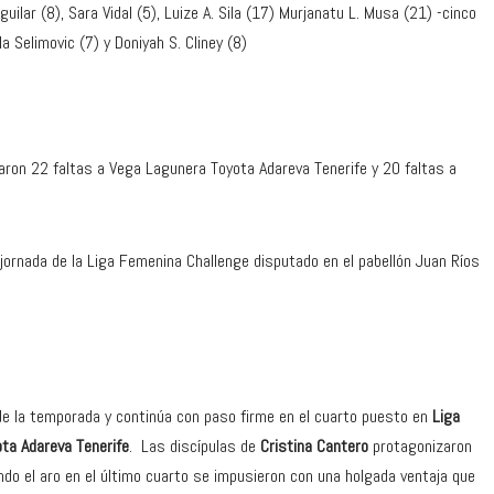
ilar (8), Sara Vidal (5), Luize A. Sila (17) Murjanatu L. Musa (21) -cinco
jla Selimovic (7) y Doniyah S. Cliney (8)
laron 22 faltas a Vega Lagunera Toyota Adareva Tenerife y 20 faltas a
jornada de la Liga Femenina Challenge disputado en el pabellón Juan Ríos
e la temporada y continúa con paso firme en el cuarto puesto en
Liga
ta Adareva Tenerife
. Las discípulas de
Cristina Cantero
protagonizaron
ando el aro en el último cuarto se impusieron con una holgada ventaja que