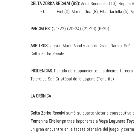
CELTA ZORKA RECALVI (92):
Anne Senosiain (13), Regina Agu
inicial- Claudia Fiel (0), Marina Gea (8), Elba Garfella (5), A
PARCIALES:
(21-22) (20-24) (22-26) (6-20)
ARBITROS:
. Jesús Marín Abad y Jesús Criado García. Seña
Celta Zorka Recalvi.
INCIDENCIAS:
Partido correspondiente a la décimo tercera 
Tejera de San Cristóbal de la Laguna (Tenerife)
LA CRÓNICA
Celta Zorka Recalvi
sumó su cuarta victoria consecutiva d
Femenina Challenge
tras imponerse a
Vega Lagunera Toyo
un gran encuentro en la faceta ofensiva del juego, y cerr