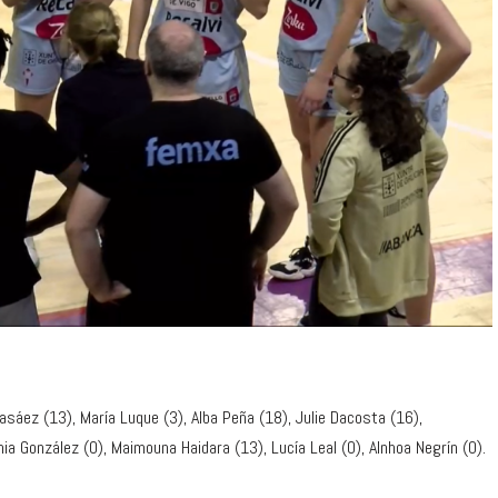
asáez (13), María Luque (3), Alba Peña (18), Julie Dacosta (16),
nia González (0), Maimouna Haidara (13), Lucía Leal (0), AInhoa Negrín (0).