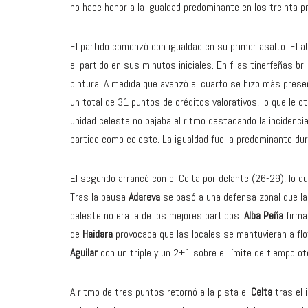
no hace honor a la igualdad predominante en los treinta 
El partido comenzó con igualdad en su primer asalto. El 
el partido en sus minutos iniciales. En filas tinerfeñas br
pintura. A medida que avanzó el cuarto se hizo más pres
un total de 31 puntos de créditos valorativos, lo que le o
unidad celeste no bajaba el ritmo destacando la incidenci
partido como celeste. La igualdad fue la predominante dur
El segundo arrancó con el Celta por delante (26-29), lo q
Tras la pausa
Adareva
se pasó a una defensa zonal que las
celeste no era la de los mejores partidos.
Alba Peña
firma
de
Haidara
provocaba que las locales se mantuvieran a flo
Aguilar
con un triple y un 2+1 sobre el límite de tiempo 
A ritmo de tres puntos retornó a la pista el
Celta
tras el 