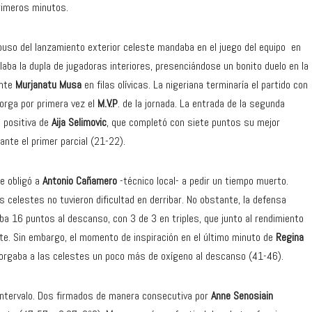
primeros minutos.
abuso del lanzamiento exterior celeste mandaba en el juego del equipo en
illaba la dupla de jugadoras interiores, presenciándose un bonito duelo en la
ente
Murjanatu Musa
en filas olívicas. La nigeriana terminaría el partido con
torga por primera vez el
M.V.P
. de la jornada. La entrada de la segunda
a positiva de
Aija Selimovic
, que completó con siete puntos su mejor
ante el primer parcial (21-22).
ue obligó a
Antonio Cañamero
-técnico local- a pedir un tiempo muerto.
 celestes no tuvieron dificultad en derribar. No obstante, la defensa
ba 16 puntos al descanso, con 3 de 3 en triples, que junto al rendimiento
te. Sin embargo, el momento de inspiración en el último minuto de
Regina
otorgaba a las celestes un poco más de oxígeno al descanso (41-46).
intervalo. Dos firmados de manera consecutiva por
Anne Senosiain