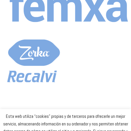
Esta web utiliza “cookies” propias y de terceros para ofrecerle un mejor
Celta Baloncesto Femenino. 2023
servicio, almacenando información en su ordenador y nos permiten obtener