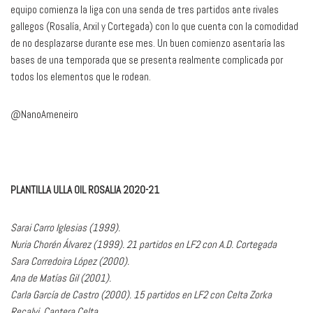
equipo comienza la liga con una senda de tres partidos ante rivales
gallegos (Rosalía, Arxil y Cortegada) con lo que cuenta con la comodidad
de no desplazarse durante ese mes. Un buen comienzo asentaría las
bases de una temporada que se presenta realmente complicada por
todos los elementos que le rodean.
@NanoAmeneiro
PLANTILLA ULLA OIL ROSALIA 2020-21
Sarai Carro Iglesias (1999).
Nuria Chorén Álvarez (1999). 21 partidos en LF2 con A.D. Cortegada
Sara Corredoira López (2000).
Ana de Matías Gil (2001).
Carla García de Castro (2000). 15 partidos en LF2 con Celta Zorka
Recalvi. Cantera Celta.