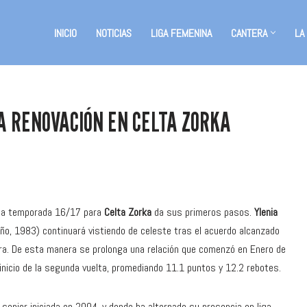
INICIO
NOTICIAS
LIGA FEMENINA
CANTERA
LA
 RENOVACIÓN EN CELTA ZORKA
e la temporada 16/17 para
Celta Zorka
da sus primeros pasos.
Ylenia
ño, 1983) continuará vistiendo de celeste tras el acuerdo alcanzado
ora. De esta manera se prolonga una relación que comenzó en Enero de
l inicio de la segunda vuelta, promediando 11.1 puntos y 12.2 rebotes.
enior iniciada en 2004, y donde ha alternado su presencia en liga