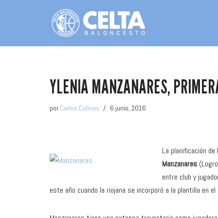
Saltar
al
contenido
YLENIA MANZANARES, PRIMERA
por
Carlos Colinas
6 junio, 2016
La planificación d
Manzanares
(Logro
entre club y jugad
este año cuando la riojana se incorporó a la plantilla en e
Manzanares tiene una extensa trayectoria como jugadora s