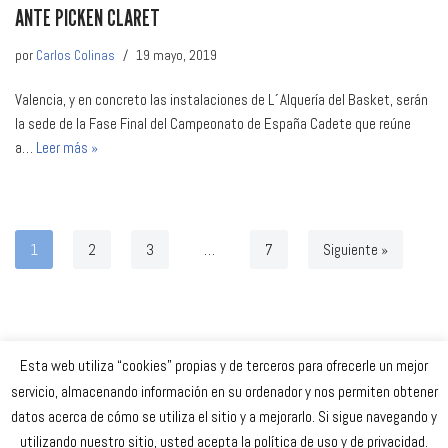
ANTE PICKEN CLARET
por
Carlos Colinas
19 mayo, 2019
Valencia, y en concreto las instalaciones de L´Alquería del Basket, serán
la sede de la Fase Final del Campeonato de España Cadete que reúne
a…
Leer más »
1
2
3
…
7
Siguiente »
Esta web utiliza “cookies” propias y de terceros para ofrecerle un mejor
Celta Baloncesto Femenino. 2023
servicio, almacenando información en su ordenador y nos permiten obtener
datos acerca de cómo se utiliza el sitio y a mejorarlo. Si sigue navegando y
secretaria
@celtabaloncesto.com
utilizando nuestro sitio, usted acepta la política de uso y de privacidad.