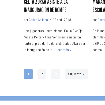
CELTA ZORKA ASISTE A LA
MAÑANA
INAUGURACIÓN DE ROMPE
ESCOLA
por
Carlos Colinas
12 abril, 2018
por
Carlo
Las jugadoras Laura Alonso, Paula F. Ahúja,
En la ma
Minata Keita y Anne Senosiaín asistieron
plantilla
junto al presidente del club Carlos Alvarez a
CEIP de 
la inauguración de la…
Leer más »
dentro
1
2
3
Siguiente »