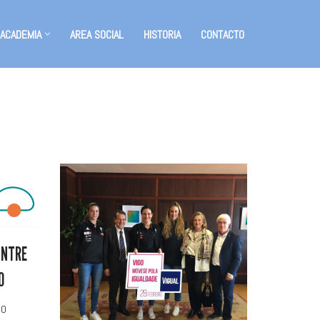
 ACADEMIA
AREA SOCIAL
HISTORIA
CONTACTO
ENTRE
O
20