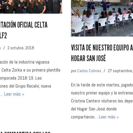
TACIÓN OFICIAL CELTA
LF2
VISITA DE NUESTRO EQUIPO A
n
2 octubre, 2018
HOGAR SAN JOSÉ
azón de la industria viguesa
 Celta Zorka a su primera plantilla
por
Carlos Colinas
27 septiembre
temporada 2018-19. Las
En la tarde de este martes, jugad
ones del Grupo Recalvi, nueva
nuestro primer equipo y la entrena
a…
Leer más »
Cristina Cantero visitaron las dep
del Hogar San José donde
compartieron…
Leer más »